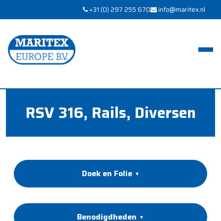
+31 (0) 297 255 670
info@maritex.nl
RSV 316, Rails, Diversen
Doek en Folie
Benodigdheden