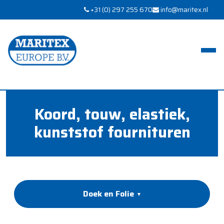
+31 (0) 297 255 670
info@maritex.nl
Koord, touw, elastiek,
kunststof fournituren
Doek en Folie