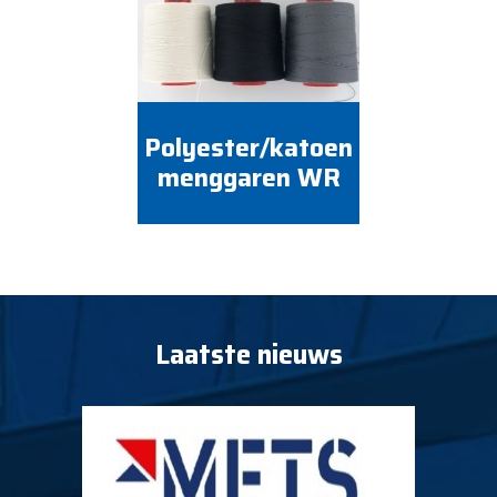
Polyester/katoen
menggaren WR
Laatste nieuws