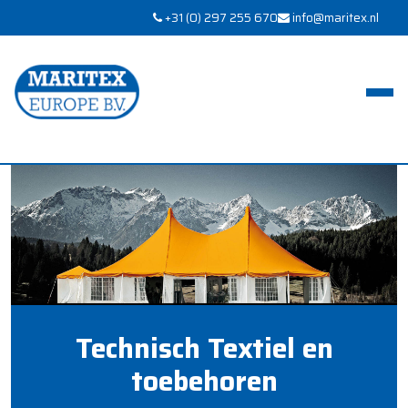
+31 (0) 297 255 670
info@maritex.nl
Technisch Textiel en
toebehoren