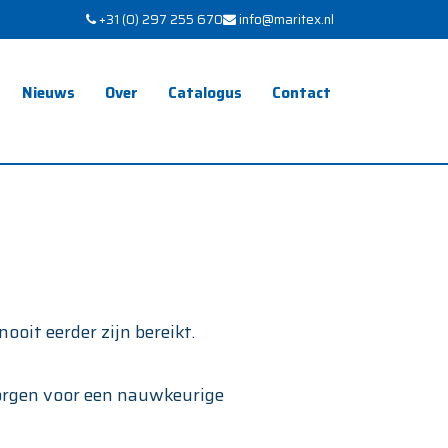
+31 (0) 297 255 670
info@maritex.nl
Nieuws
Over
Catalogus
Contact
oit eerder zijn bereikt.
zorgen voor een nauwkeurige