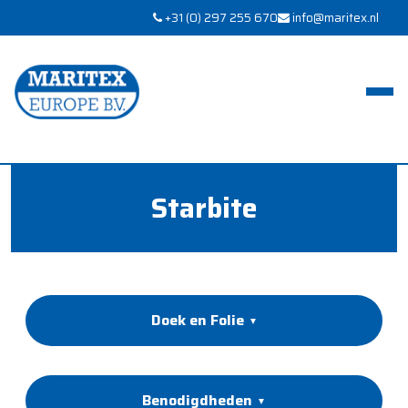
+31 (0) 297 255 670
info@maritex.nl
Starbite
Doek en Folie
Benodigdheden