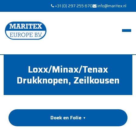
+31 (0) 297 255 670
info@maritex.nl
Loxx/Minax/Tenax
Drukknopen, Zeilkousen
Doek en Folie