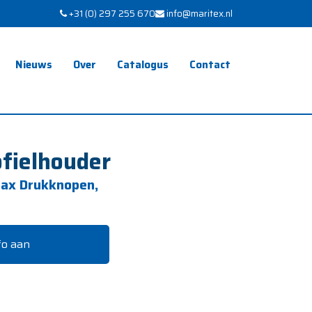
+31 (0) 297 255 670
info@maritex.nl
Nieuws
Over
Catalogus
Contact
ofielhouder
ax Drukknopen,
fo aan