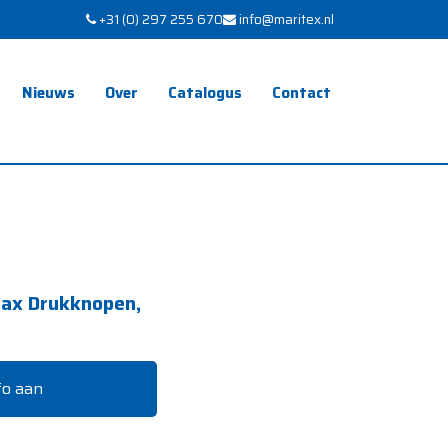
+31 (0) 297 255 670
info@maritex.nl
Nieuws
Over
Catalogus
Contact
ax Drukknopen,
fo aan