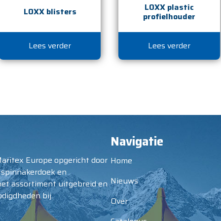
LOXX plastic
LOXX blisters
profielhouder
Lees verder
Lees verder
Navigatie
Maritex Europe opgericht door
Home
 spinnakerdoek en
Nieuws
het assortiment uitgebreid en
digdheden bij.
Over