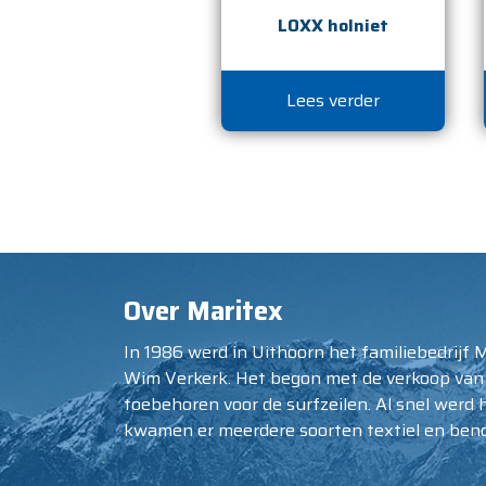
LOXX holniet
Lees verder
Over Maritex
In 1986 werd in Uithoorn het familiebedrijf 
Wim Verkerk. Het begon met de verkoop van
toebehoren voor de surfzeilen. Al snel werd 
kwamen er meerdere soorten textiel en beno