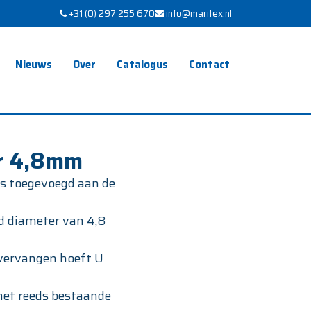
+31 (0) 297 255 670
info@maritex.nl
Nieuws
Over
Catalogus
Contact
r 4,8mm
s toegevoegd aan de
d diameter van 4,8
 vervangen hoeft U
 het reeds bestaande