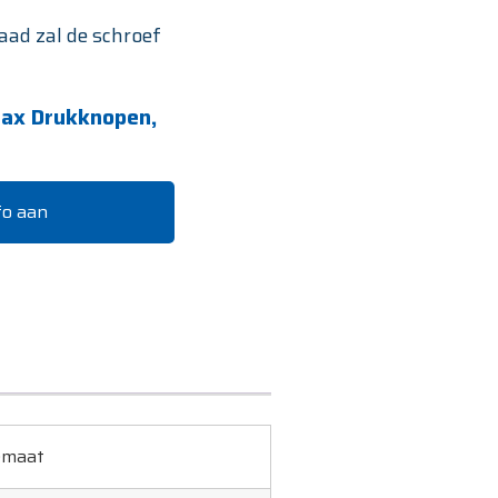
aad zal de schroef
ax Drukknopen,
fo aan
emaat