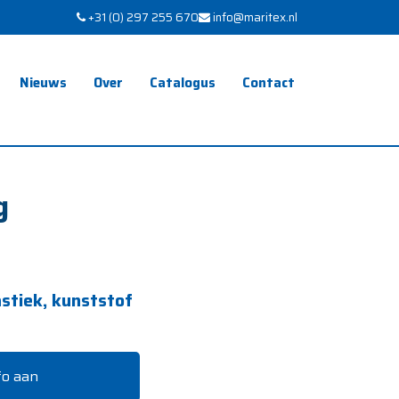
+31 (0) 297 255 670
info@maritex.nl
Nieuws
Over
Catalogus
Contact
g
astiek, kunststof
fo aan