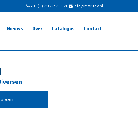
+31 (0) 297 255 670
info@maritex.nl
Nieuws
Over
Catalogus
Contact
N
Diversen
fo aan