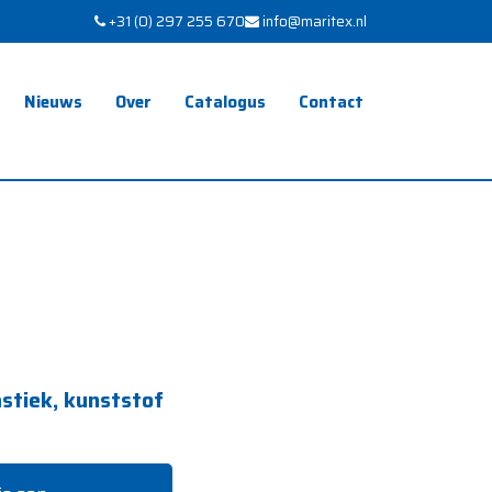
+31 (0) 297 255 670
info@maritex.nl
Nieuws
Over
Catalogus
Contact
astiek, kunststof