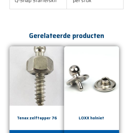
Q-Snap Starterskit
per stuk
Gerelateerde producten
Tenax zelftapper 76
LOXX holniet