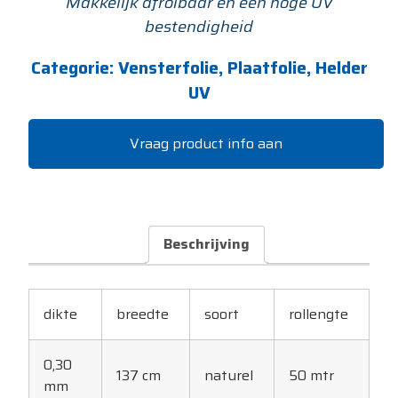
Makkelijk afrolbaar en een hoge UV
bestendigheid
Categorie:
Vensterfolie, Plaatfolie, Helder
UV
Vraag product info aan
Beschrijving
dikte
breedte
soort
rollengte
0,30
137 cm
naturel
50 mtr
mm