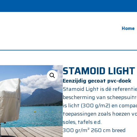
Home
STAMOID LIGHT
Eenzijdig gecoat pvc-doek
Stamoid Light is dé referenti
bescherming van scheepsuitr
is licht (300 g/m2) en compact
toepassingen zoals hoezen vo
soles, tafels e.d.
300 gr/m² 260 cm breed