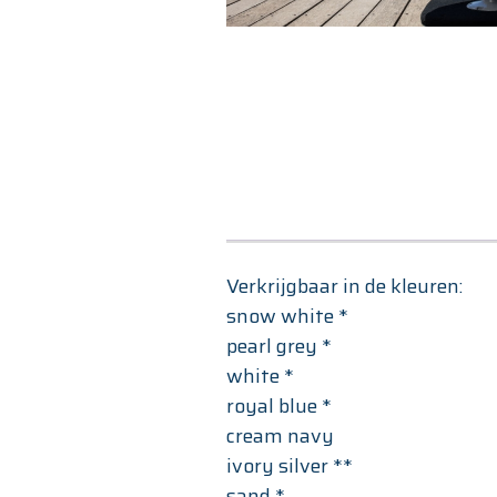
Verkrijgbaar in de kleuren:
snow white *
pearl grey *
white *
royal blue *
cream navy
ivory silver **
sand *