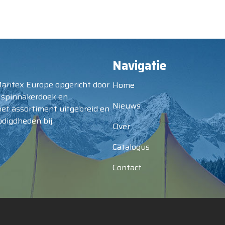
Navigatie
Maritex Europe opgericht door
Home
 spinnakerdoek en
Nieuws
het assortiment uitgebreid en
digdheden bij.
Over
Catalogus
Contact