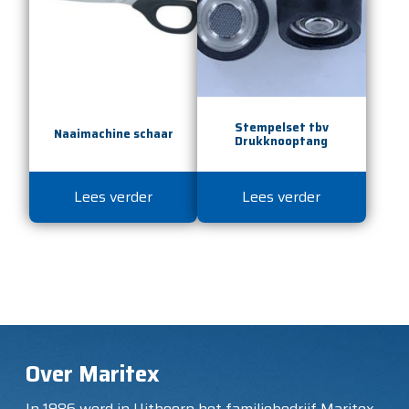
Stempelset tbv
Naaimachine schaar
Drukknooptang
Lees verder
Lees verder
Over Maritex
In 1986 werd in Uithoorn het familiebedrijf Maritex