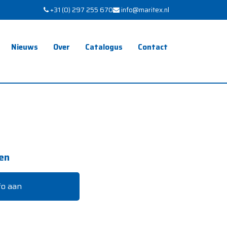
+31 (0) 297 255 670
info@maritex.nl
Nieuws
Over
Catalogus
Contact
en
fo aan