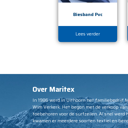
Biesband Pvc
Lees verder
Over Maritex
In 1986 werd in Uithoorn het familiebedrijf 
Wim Verkerk. Het begon met de verkoop van
toebehoren voor de surfzeilen. Al snel werd 
kwamen er meerdere soorten textiel en beno