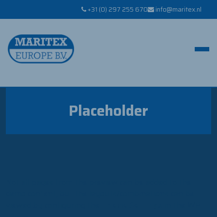
+31 (0) 297 255 670
info@maritex.nl
Placeholder
Not all pages from the preview can be added to the
demo content, but the layouts/combinations can be
viewed by configuring the
Theme Settings
in the WP
admin.